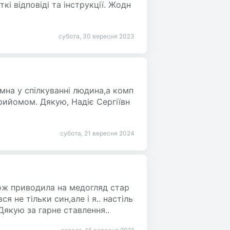
кі відповіді та інструкції. Жодн
субота, 30 вересня 2023
мна у спілкуванні людина,а комп
рийомом. Дякую, Надіє Сергіївн
субота, 21 вересня 2024
акож приводила на медогляд стар
 не тільки син,але і я.. настіль
Дякую за гарне ставлення..