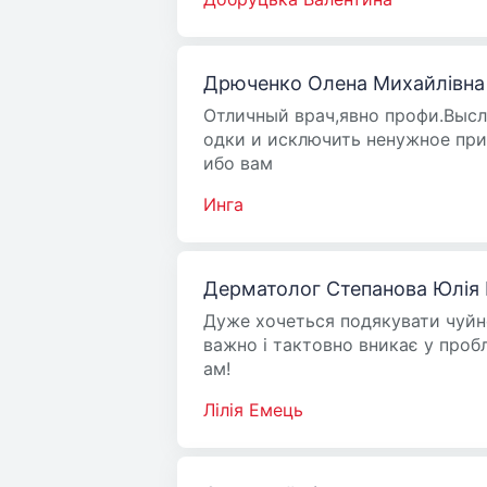
Дрюченко Олена Михайлівна
Отличный врач,явно профи.Высл
одки и исключить ненужное при
ибо вам
Инга
Дерматолог Cтепанова Юлiя Г
Дуже хочеться подякувати чуйном
важно і тактовно вникає у проб
ам!
Лiлiя Емець