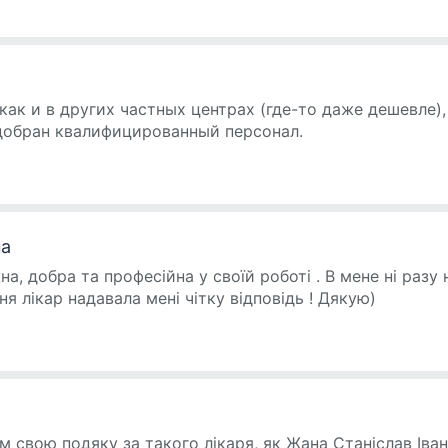
как и в других частных центрах (где-то даже дешевле),
добран квалифицированный персонал.
на
на, добра та професійна у своїй роботі . В мене ні разу
ння лікар надавала мені чітку відповідь ! Дякую)
 свою подяку за такого лікаря, як Жана Станіслав Іван