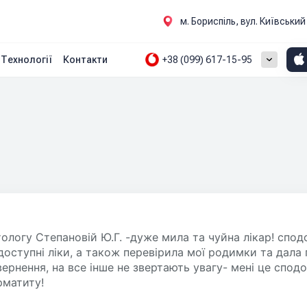
м. Бориспіль, вул. Київськи
+38 (099) 617-15-95
Технології
Контакти
логу Степановій Ю.Г. -дуже мила та чуйна лікар! сподо
 доступні ліки, а також перевірила мої родимки та дала 
ернення, на все інше не звертають увагу- мені це сподоб
рматиту!