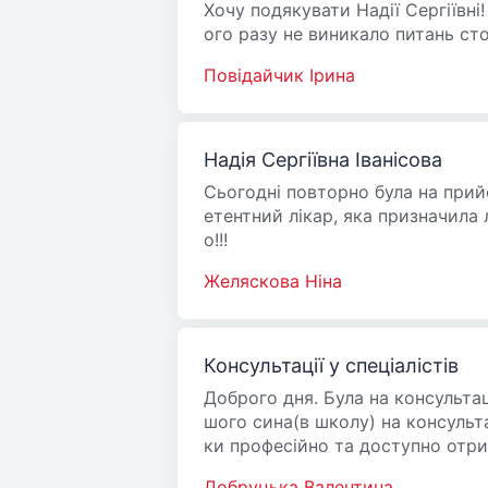
Хочу подякувати Надії Сергіївні!
ого разу не виникало питань сто
Повідайчик Ірина
Надія Сергіївна Іванісова
Сьогодні повторно була на прийо
етентний лікар, яка призначила
о!!!
Желяскова Ніна
Консультації у спеціалістів
Доброго дня. Була на консультац
шого сина(в школу) на консульта
ки професійно та доступно отри
Добруцька Валентина