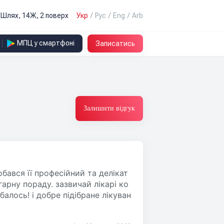
й Шлях, 14Ж, 2 поверх
Укр
/
Рус
/
Eng
/
Arb
МПЦ у смартфоні
Записатись
Залишити відгук
бався її професійний та делікат
гарну пораду. зазвичай лікарі ко
алось! і добре підібране лікуван