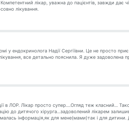
 Компетентний лікар, уважна до пацієнтів, завжди дає чіт
совно лікування.
мі у ендокринолога Надії Сергіївни. Це не просто приє
 лікування, все детально пояснила. Я дуже задоволена п
ії в ЛОР. Лікар просто супер....Огляд теж класний... Т
цію до дитячого хірурга...задоволений лікарем залишився
малась інформація,як для мене(мами)так і для дитини. 