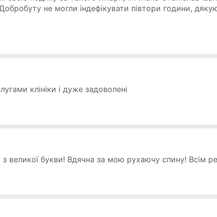
і Добробуту не могли індефікувати півтори години, дяк
угами клініки і дуже задоволені
 з великої букви! Вдячна за мою рухаючу спину! Всім 