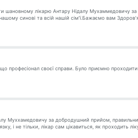
ти шановному лікарю Антару Нідалу Мухаммедовичу за 
 нашому синові та всій нашій сім'ї.Бажаємо вам Здоров'
, що професіонал своєї справи. Було приємно проходити
алу Муххамедовичу за добродушний прийом, правильний 
язку, і не тільки, лікар сам цікавиться, як проходить л