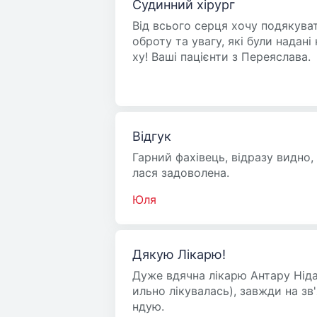
Судинний хiрург
Від всього серця хочу подякува
оброту та увагу, які були надані
ху! Ваші пацієнти з Переяслава.
Відгук
Гарний фахівець, відразу видно
лася задоволена.
Юля
Дякую Лікарю!
Дуже вдячна лікарю Антару Нід
ильно лікувалась), завжди на зв'
ндую.