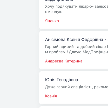
Хочу подякувати лікарю-Іванісов
омендую.
Яценко
Анісімова Ксенія Федорівна -
Гарний, щирий та добрий лікар К
м проблем ! Дякую МедПрофцентр
Андреєва Катерина
Юлія Генадіївна
Дуже гарний спеціаліст , реком
Ксенія