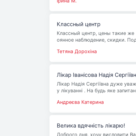
Ірина М.
Классный центр
Классный центр, цены такие же 
оянное наблюдение, скидки. По
Тетяна Дорохіна
Лікар Іванісова Надія Сергіїв
Лікар Надія Сергіївна дуже уваж
у лікуванні . На будь яке запита
Андреєва Катерина
Велика вдячність лікарю!
Доброго дня, хочу висловити Вам