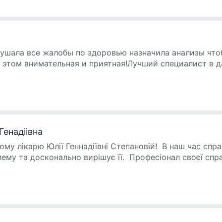
ушала все жалобы по здоровью назначила анализы что
 этом внимательная и приятная!Лучший специалист в 
енадiiвна
у лікарю Юлії Геннадіївні Степановій! В наш час справ
лему та досконально вирішує її. Професіонал своєї спр