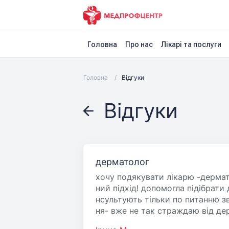
Головна
Про нас
Лікарі та послуги
Головна
/
Відгуки
Відгуки
дерматолог
хочу подякувати лікарю -дермато
ний підхід! допомогла підібрати
нсультують тільки по питанню зв
ня- вже не так страждаю від де