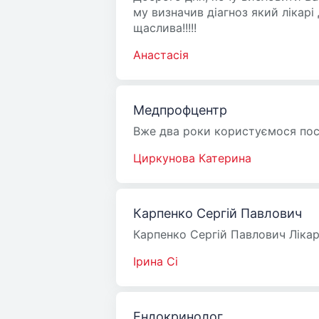
му визначив діагноз який лікар
щаслива!!!!!
Анастасія
Медпрофцентр
Вже два роки користуємося посл
Циркунова Катерина
Карпенко Сергій Павлович
Карпенко Сергій Павлович Лікар
Ірина Сі
Ендокринолог