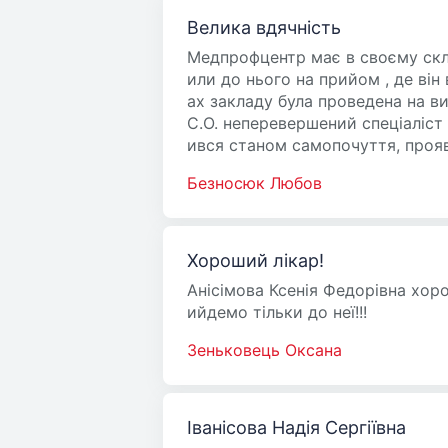
Велика вдячність
Медпрофцентр має в своєму скл
или до нього на прийом , де він
ах закладу була проведена на в
С.О. неперевершений спеціаліст 
ився станом самопочуття, прояв
Безносюк Любов
Хороший лікар!
Анісімова Ксенія Федорівна хорош
ийдемо тільки до неї!!!
Зеньковець Оксана
Іванісова Надія Сергіївна