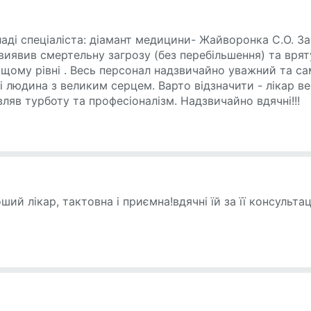
аді спеціаліста: діамант медицини- Жайворонка С.О. З
 виявив смертельну загрозу (без перебільшення) та врят
ищому рівні . Весь персонал надзвичайно уважний та с
і людина з великим серцем. Варто відзначити - лікар вес
ляв турботу та професіоналізм. Надзвичайно вдячні!!!
ий лікар, тактовна і приємна!вдячні їй за її консультац