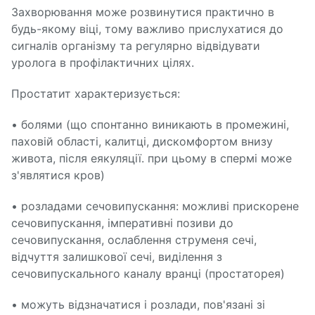
Захворювання може розвинутися практично в
будь-якому віці, тому важливо прислухатися до
сигналів організму та регулярно відвідувати
уролога в профілактичних цілях.
Простатит характеризується:
• болями (що спонтанно виникають в промежині,
паховій області, калитці, дискомфортом внизу
живота, після еякуляції. при цьому в спермі може
з'являтися кров)
• розладами сечовипускання: можливі прискорене
сечовипускання, імперативні позиви до
сечовипускання, ослаблення струменя сечі,
відчуття залишкової сечі, виділення з
сечовипускального каналу вранці (простаторея)
• можуть відзначатися і розлади, пов'язані зі