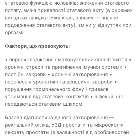
статевою функцією чоловіків: зниження статевого
потягу, зміна тривалості статевого акту (в окремих
випадках швидка еякуляція, в інших — значне
подовження статевого акту), зміни у відчуттях при
оргазмі
Фактори, що провокують:
• переохолодження і малорухливий спосіб життя •
хронічні стреси та пригнічення імунної системи •
постійні закрепи • хронічні захворювання •
перенесені урологічні та венеричні хвороби •
порушення гормонального фону і тривале
утримання від статевих контактів • інфекції, що
передаються статевим шляхом
Базова діагностика даного захворювання —
ректальний огляд, УЗД простати та мікроскопія
секрету простати (в залежності від особливостей