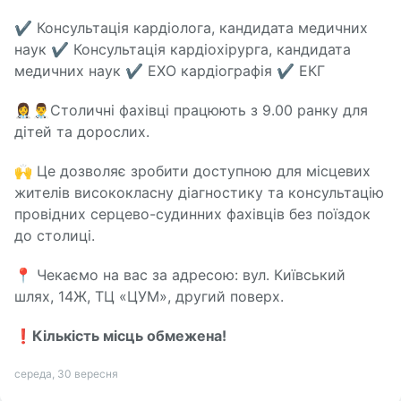
✔️ Консультація кардіолога, кандидата медичних
наук ✔️ Консультація кардіохірурга, кандидата
медичних наук ✔️ ЕХО кардіографія ✔️ ЕКГ
👩‍⚕️👨‍⚕️Столичні фахівці працюють з 9.00 ранку для
дітей та дорослих.
🙌 Це дозволяє зробити доступною для місцевих
жителів висококласну діагностику та консультацію
провідних серцево-судинних фахівців без поїздок
до столиці.
📍 Чекаємо на вас за адресою: вул. Київський
шлях, 14Ж, ТЦ «ЦУМ», другий поверх.
❗️
Кількість місць обмежена!
середа, 30 вересня