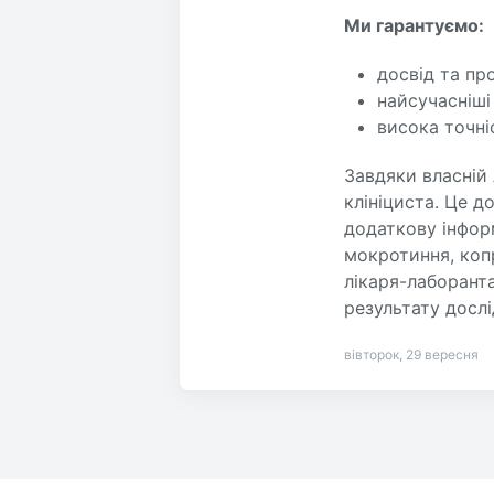
Ми гарантуємо:
досвід та пр
найсучасніші
висока точні
Завдяки власній 
клініциста. Це д
додаткову інформ
мокротиння, коп
лікаря-лаборанта
результату досл
вівторок, 29 вересня