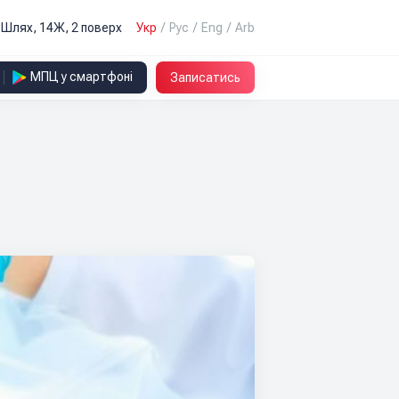
й Шлях, 14Ж, 2 поверх
Укр
/
Рус
/
Eng
/
Arb
МПЦ у смартфоні
Записатись