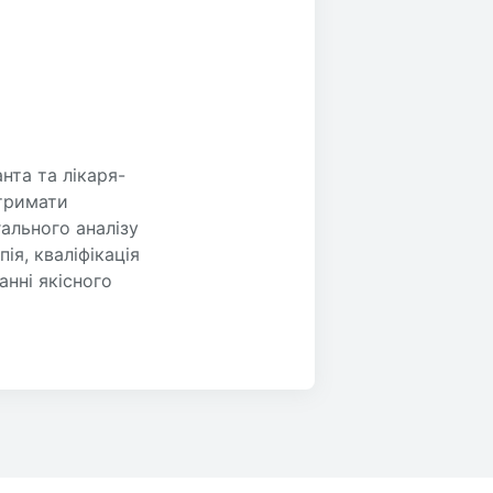
нта та лікаря-
отримати
ального аналізу
я, кваліфікація
анні якісного