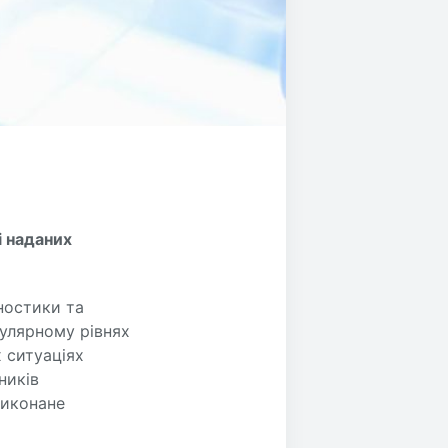
і наданих
ностики та
кулярному рівнях
х ситуаціях
ників
виконане