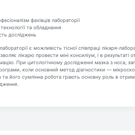
офесіоналізм фахівців лабораторії
 технології та обладнання
сть досліджень
лабораторії є можливість тісної співпраці лікаря-лабора
озволяє лікарю провести міні консиліум, і в результаті 
ацію. При цитологічному дослідженні мазка з носа, заг
рограми, коли основний метод діагностики — мікроскопі
 та його сумлінна робота грають основну роль в отрим
ідження.