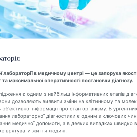
аторія
ої лабораторії в медичному центрі — це запорука якост
 та максимальної оперативності постановки діагнозу.
лідження є одним з найбільш інформативних етапів діаг
 вони дозволяють виявити зміни на клітинному та моле
 об'єктивної інформації про стан організму. В ургентни
ання лабораторної діагностики є одним з ключових чин
ання медичної допомоги, а в деяких випадках швидко 
е врятувати життя людині.