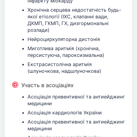
інфаркту міокарду
Хронічна серцева недостатність будь-
якої етіології (ІХС, клапанні вади,
ДКМП, ГКМП, ГХ, дизгормональні
розлади)
Нейроциркуляторна дистонія
Миготлива аритмія (хронічна,
персистуюча, пароксизмальна)
Екстрасистолічна аритмія
(шлуночкова, надшлуночкова)
Участь в асоціаціях
Асоціація превентивної та антиейджинг
медицини
Асоціація кардиологів України
Асоціація превентивної та антиейджинг
медицини