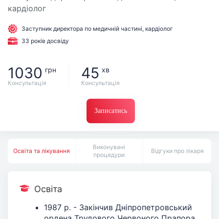
кардіолог
Заступник директора по медичній частині, кардіолог
33 років досвіду
1030
45
грн
хв
Консультація
Консультація
Записатись
Виконувані
Освіта та лікування
Відгуки про лікаря
процедури
Освіта
1987 р. - Закінчив Дніпропетровський
ордена Трудового Червоного Прапора