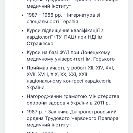
медичний інститут
1987 - 1988 рр. - Інтернатура зі
спеціальності Терапія
Курси підвищення кваліфікаціїї з
кардіології (ТУ, ПАЦ) при НДІ ім.
Стражеско
Курси на базі ФУЛ при Донецькому
медичному університеті ім. Горького
Приймав участь у роботі ХІІ, ХІV, ХVI,
ХVIІ, ХVIІІ, ХІХ, ХХ, ХХІ, ХХІІ
національному конгресі кардіологів
України
Нагороджений грамотою Міністерства
охорони здоров'я України в 2011 р.
1987 р. - Закінчив Дніпропетровський
ордена Трудового Червоного Прапора
медичний інститут