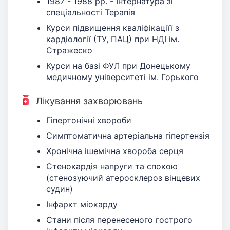
1987 - 1988 рр. - Інтернатура зі
спеціальності Терапія
Курси підвищення кваліфікаціїї з
кардіології (ТУ, ПАЦ) при НДІ ім.
Стражеско
Курси на базі ФУЛ при Донецькому
медичному університеті ім. Горького
Лікування захворювань
Гіпертонічні хвороби
Симптоматична артеріальна гіпертензія
Хронічна ішемічна хвороба серця
Стенокардія напруги та спокою
(стенозуючий атеросклероз вінцевих
судин)
Інфаркт міокарду
Стани після перенесеного гострого