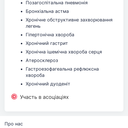
Позагоспітальна пневмонія
Бронхіальна астма
Хронічне обструктивне захворювання
легень
Гіпертонічна хвороба
Хронічний гастрит
Хронічна ішемічна хвороба серця
Атеросклероз
Гастроезофагеальна рефлюксна
хвороба
Хронічний дуоденіт
Участь в асоціаціях
Про нас